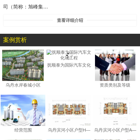
司（简称：旭峰集…
查看详细介绍
案例赏析
1
抚顺泰为国际汽车文化
乌丹水岸春城小区
资质类别及等级
经营范围
乌丹滨河小区户型H—
乌丹滨河小区户型A—