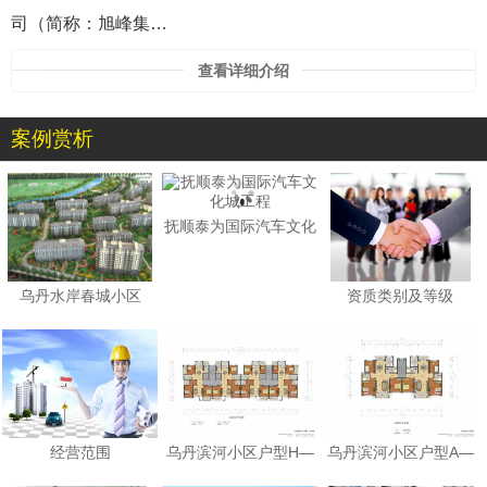
司（简称：旭峰集…
查看详细介绍
案例赏析
1
抚顺泰为国际汽车文化
乌丹水岸春城小区
资质类别及等级
经营范围
乌丹滨河小区户型H—
乌丹滨河小区户型A—