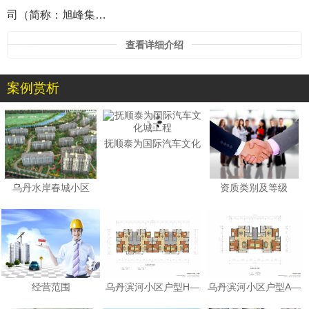
司（简称：旭峰集…
查看详细介绍
案例赏析
1
抚顺泰为国际汽车文化
乌丹水岸春城小区
资质类别及等级
经营范围
乌丹滨河小区户型H—
乌丹滨河小区户型A—